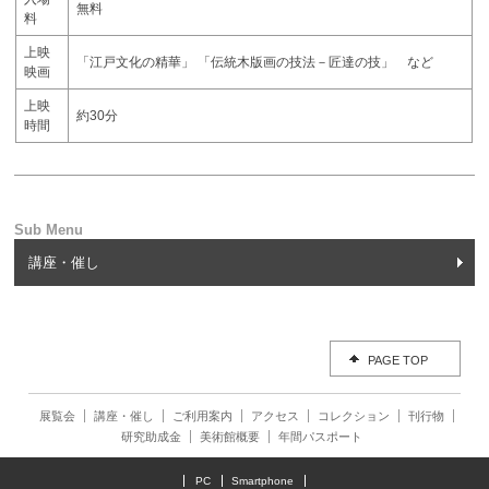
無料
料
上映
「江戸文化の精華」 「伝統木版画の技法－匠達の技」 など
映画
上映
約30分
時間
講座・催し
PAGE TOP
展覧会
講座・催し
ご利用案内
アクセス
コレクション
刊行物
研究助成金
美術館概要
年間パスポート
PC
Smartphone