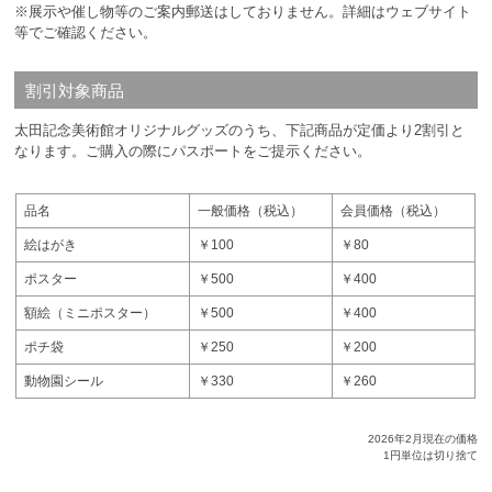
※展示や催し物等のご案内郵送はしておりません。詳細はウェブサイト
等でご確認ください。
割引対象商品
太田記念美術館オリジナルグッズのうち、下記商品が定価より2割引と
なります。ご購入の際にパスポートをご提示ください。
品名
一般価格（税込）
会員価格（税込）
絵はがき
￥100
￥80
ポスター
￥500
￥400
額絵（ミニポスター）
￥500
￥400
ポチ袋
￥250
￥200
動物園シール
￥330
￥260
2026年2月現在の価格
1円単位は切り捨て