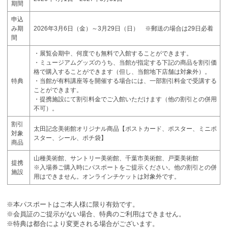
期間
申込
み期
2026年3月6日（金）～3月29日（日） ※郵送の場合は29日必着
間
・展覧会期中、何度でも無料で入館することができます。
・ミュージアムグッズのうち、当館が指定する下記の商品を割引価
格で購入することができます（但し、当館地下店舗は対象外）。
特典
・当館が有料講座等を開催する場合には、一部割引料金で受講する
ことができます。
・提携施設にて割引料金でご入館いただけます（他の割引との併用
不可）。
割引
太田記念美術館オリジナル商品【ポストカード、ポスター、ミニポ
対象
スター、シール、ポチ袋】
商品
山種美術館、サントリー美術館、千葉市美術館、戸栗美術館
提携
※入場券ご購入時にパスポートをご提示ください。他の割引との併
施設
用はできません。オンラインチケットは対象外です。
※本パスポートはご本人様に限り有効です。
※会員証のご提示がない場合、特典のご利用はできません。
※特典は都合により変更される場合がございます。