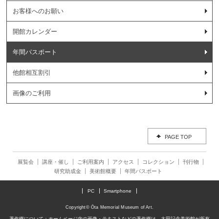
お客様へのお願い
開館カレンダー
年間パスポート
他館相互割引
画像のご利用
PAGE TOP
展覧会
講座・催し
ご利用案内
アクセス
コレクション
刊行物
研究助成金
美術館概要
年間パスポート
PC
Smartphone
Copyright© Ōta Memorial Museum of Art.
著作権について：ホームページ内の画像・テキストなどの著作権は、太田記念美術館が所有