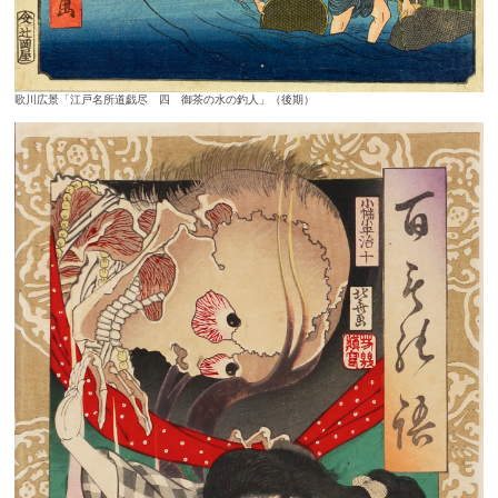
歌川広景「江戸名所道戯尽 四 御茶の水の釣人」（後期）