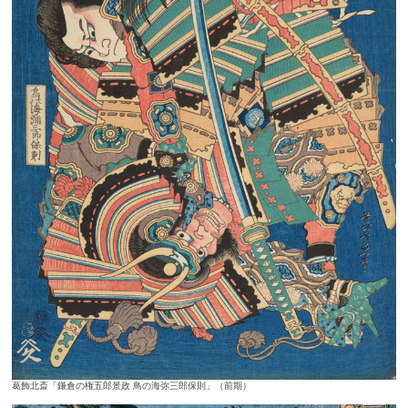
葛飾北斎「鎌倉の権五郎景政 鳥の海弥三郎保則」（前期）