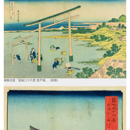
葛飾北斎「冨嶽三十六景 登戸浦」（前期）