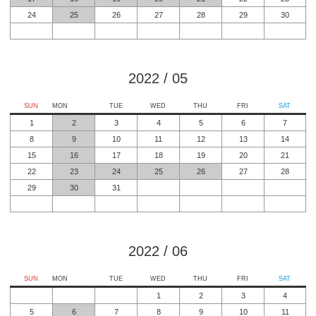
24
25
26
27
28
29
30
2022
/
05
SUN
MON
TUE
WED
THU
FRI
SAT
1
2
3
4
5
6
7
8
9
10
11
12
13
14
15
16
17
18
19
20
21
22
23
24
25
26
27
28
29
30
31
2022
/
06
SUN
MON
TUE
WED
THU
FRI
SAT
1
2
3
4
5
6
7
8
9
10
11