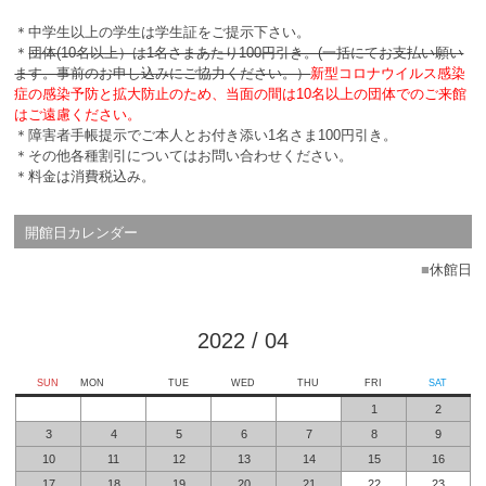
＊中学生以上の学生は学生証をご提示下さい。
＊
団体(10名以上）は1名さまあたり100円引き。(一括にてお支払い願い
ます。事前のお申し込みにご協力ください。）
新型コロナウイルス感染
症の感染予防と拡大防止のため、当面の間は10名以上の団体でのご来館
はご遠慮ください。
＊障害者手帳提示でご本人とお付き添い1名さま100円引き。
＊その他各種割引についてはお問い合わせください。
＊料金は消費税込み。
開館日カレンダー
■
休館日
2022
/
04
SUN
MON
TUE
WED
THU
FRI
SAT
1
2
3
4
5
6
7
8
9
10
11
12
13
14
15
16
17
18
19
20
21
22
23