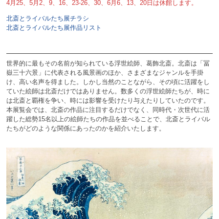
4月25、5月2、9、16、23-26、30、6月6、13、20日は休館します。
北斎とライバルたち展チラシ
北斎とライバルたち展作品リスト
世界的に最もその名前が知られている浮世絵師、葛飾北斎。北斎は「冨
嶽三十六景」に代表される風景画のほか、さまざまなジャンルを手掛
け、高い名声を得ました。しかし当然のことながら、その頃に活躍をし
ていた絵師は北斎だけではありません。数多くの浮世絵師たちが、時に
は北斎と覇権を争い、時には影響を受けたり与えたりしていたのです。
本展覧会では、北斎の作品に注目するだけでなく、同時代・次世代に活
躍した総勢15名以上の絵師たちの作品を並べることで、北斎とライバル
たちがどのような関係にあったのかを紹介いたします。