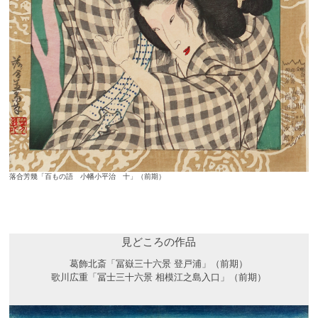
落合芳幾「百もの語 小幡小平治 十」（前期）
見どころの作品
葛飾北斎「冨嶽三十六景 登戸浦」（前期）
歌川広重「冨士三十六景 相模江之島入口」（前期）