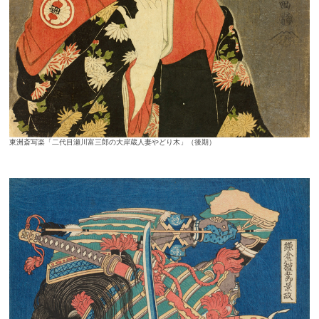
東洲斎写楽「二代目瀬川富三郎の大岸蔵人妻やどり木」（後期）