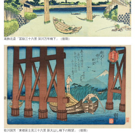
葛飾北斎「冨嶽三十六景 深川万年橋下」（後期）
歌川国芳「東都富士見三十六景 新大はし橋下の眺望」（後期）