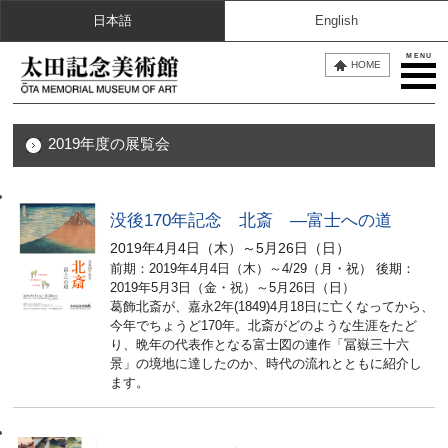
日本語
English
MENU
HOME
2019年度の展覧会
没後170年記念 北斎 ―富士への道
2019年4月4日（木）～5月26日（日）
前期：2019年4月4日（木）～4/29（月・祝） 後期：
2019年5月3日（金・祝）～5月26日（日）
葛飾北斎が、嘉永2年(1849)4月18日に亡くなってから、
今年でちょうど170年。北斎がどのような生涯をたど
り、晩年の代表作となる富士図の連作「冨嶽三十六
景」の境地に達したのか、時代の流れとともに紹介し
ます。