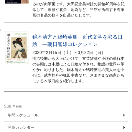
るのが肉筆画です。太田記念美術館の開館40周年を記
念して、歌麿や北斎、応為など、当館が所蔵する肉筆
画の名品の数々を出品いたします。
鏑木清方と鰭崎英朋 近代文学を彩る口
絵 ―朝日智雄コレクション
2020年2月15日（土）～3月22日（日）
明治後期から大正にかけて、文芸雑誌や小説の単行本
の巻頭には木版による口絵が付され、物語の世界を華
やかに彩りました。鏑木清方や鰭崎英朋の美人画を中
心に、武内桂舟や梶田半古など、さまざまな画家たち
による木版口絵を紹介します。
年間スケジュール
開館カレンダー