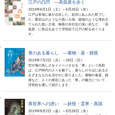
江戸の凸凹 ―高低差を歩く
2019年6月1日（土）～6月26日（水）
江戸は各地に坂が点在した、起伏にあふれた町でし
た。愛宕山のような小高い土地、築地のような埋め立
てられた低い土地、御茶の水付近の深い谷など、「高
低差」に焦点をあてて浮世絵で江戸の町をめぐりま
す。
青のある暮らし ―着物・器・雑貨
2019年7月2日（火）～28日（日）
空や海の美しさをイメージさせる「青」という色彩
は、江戸時代の人々を魅了し、暮らしのそばにあるさ
まざまなものを涼やかに彩りました。着物や食器、雑
貨など、人々の身近にあった「青」の魅力について、
浮世絵を通して紹介します。
異世界への誘い ―妖怪・霊界・異国
2019年8月2日（金）～8月28日（水）