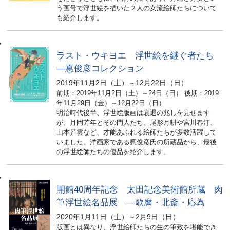
う画号で浮世絵を描いた２人の女流絵師たちについて
も紹介します。
ラスト・ウキヨエ 浮世絵を継ぐ者たち
―悳俊彦コレクション
2019年11月2日（土）～12月22日（日）
前期：2019年11月2日（土）～24日（日） 後期：2019
年11月29日（金）～12月22日（日）
明治時代後半、浮世絵版画は衰退の兆しを見せます
が、月岡芳年とその門人たち、尾形月耕や宮川春汀、
山本昇雲など、才能あふれる絵師たちが多数活躍して
いました。洋画家である悳俊彦氏の所蔵品から、最後
の浮世絵師たちの優品を紹介します。
開館40周年記念 太田記念美術館所蔵 肉
筆浮世絵名品展 ―歌麿・北斎・応為
2020年1月11日（土）～2月9日（日）
版画とは異なり、浮世絵師たちの生の筆致を堪能でき