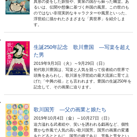
異形の姿をした妖怪や、黄泉の国から蘇った幽霊。あ
るいは、伝聞や想像に基づく外国の風景。この世のも
のではない非現実的なキャラクターや風景といった、
浮世絵に描かれたさまざまな「異世界」を紹介しま
す。
生誕250年記念 歌川豊国 ―写楽を超え
た男
2019年9月3日（火）～9月29日（日）
初代歌川豊国は、写楽と人気を競って役者絵の世界で
頭角をあらわし、歌川派を浮世絵の最大流派に育て上
げた「中興の祖」とも言われます。豊国の生誕250年を
記念して、その画業に迫ります。
歌川国芳 ―父の画業と娘たち
2019年10月4日（金）～10月27日（日）
迫力溢れる武者絵や、笑いを誘われる戯画など、個性
豊かな作風で人気の高い歌川国芳。国芳の画業の変遷
をたどるとともに、国芳の娘であり、芳鳥と芳女とい