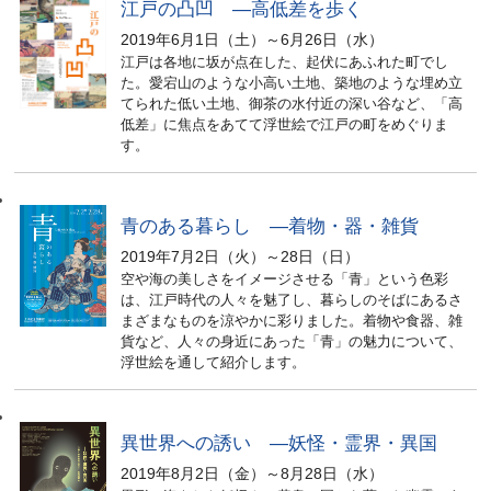
江戸の凸凹 ―高低差を歩く
2019年6月1日（土）～6月26日（水）
江戸は各地に坂が点在した、起伏にあふれた町でし
た。愛宕山のような小高い土地、築地のような埋め立
てられた低い土地、御茶の水付近の深い谷など、「高
低差」に焦点をあてて浮世絵で江戸の町をめぐりま
す。
青のある暮らし ―着物・器・雑貨
2019年7月2日（火）～28日（日）
空や海の美しさをイメージさせる「青」という色彩
は、江戸時代の人々を魅了し、暮らしのそばにあるさ
まざまなものを涼やかに彩りました。着物や食器、雑
貨など、人々の身近にあった「青」の魅力について、
浮世絵を通して紹介します。
異世界への誘い ―妖怪・霊界・異国
2019年8月2日（金）～8月28日（水）