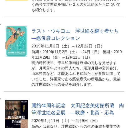
う画号で浮世絵を描いた２人の女流絵師たちについて
も紹介します。
ラスト・ウキヨエ 浮世絵を継ぐ者たち
―悳俊彦コレクション
2019年11月2日（土）～12月22日（日）
前期：2019年11月2日（土）～24日（日） 後期：2019
年11月29日（金）～12月22日（日）
明治時代後半、浮世絵版画は衰退の兆しを見せます
が、月岡芳年とその門人たち、尾形月耕や宮川春汀、
山本昇雲など、才能あふれる絵師たちが多数活躍して
いました。洋画家である悳俊彦氏の所蔵品から、最後
の浮世絵師たちの優品を紹介します。
開館40周年記念 太田記念美術館所蔵 肉
筆浮世絵名品展 ―歌麿・北斎・応為
2020年1月11日（土）～2月9日（日）
版画とは異なり、浮世絵師たちの生の筆致を堪能でき