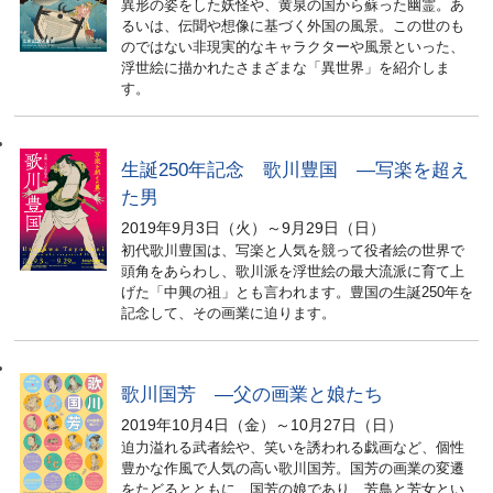
異形の姿をした妖怪や、黄泉の国から蘇った幽霊。あ
るいは、伝聞や想像に基づく外国の風景。この世のも
のではない非現実的なキャラクターや風景といった、
浮世絵に描かれたさまざまな「異世界」を紹介しま
す。
生誕250年記念 歌川豊国 ―写楽を超え
た男
2019年9月3日（火）～9月29日（日）
初代歌川豊国は、写楽と人気を競って役者絵の世界で
頭角をあらわし、歌川派を浮世絵の最大流派に育て上
げた「中興の祖」とも言われます。豊国の生誕250年を
記念して、その画業に迫ります。
歌川国芳 ―父の画業と娘たち
2019年10月4日（金）～10月27日（日）
迫力溢れる武者絵や、笑いを誘われる戯画など、個性
豊かな作風で人気の高い歌川国芳。国芳の画業の変遷
をたどるとともに、国芳の娘であり、芳鳥と芳女とい