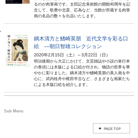
るのが肉筆画です。太田記念美術館の開館40周年を記
念して、歌麿や北斎、応為など、当館が所蔵する肉筆
画の名品の数々を出品いたします。
鏑木清方と鰭崎英朋 近代文学を彩る口
絵 ―朝日智雄コレクション
2020年2月15日（土）～3月22日（日）
明治後期から大正にかけて、文芸雑誌や小説の単行本
の巻頭には木版による口絵が付され、物語の世界を華
やかに彩りました。鏑木清方や鰭崎英朋の美人画を中
心に、武内桂舟や梶田半古など、さまざまな画家たち
による木版口絵を紹介します。
PAGE TOP