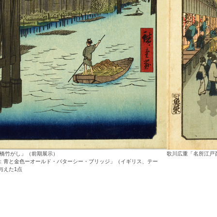
京橋竹がし」（前期展示）
歌川広重「名所江戸
：青と金色ーオールド・バターシー・ブリッジ」（イギリス、テー
与えた1点