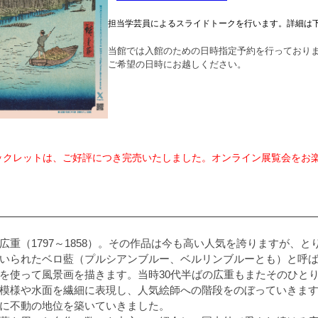
担当学芸員によるスライドトークを行います。詳細は
当館では入館のための日時指定予約を行っており
ご希望の日時にお越しください。
ックレットは、ご好評につき完売いたしました。オンライン展覧会をお
広重（1797～1858）。その作品は今も高い人気を誇りますが、と
いられたベロ藍（プルシアンブルー、ベルリンブルーとも）と呼
を使って風景画を描きます。当時30代半ばの広重もまたそのひと
模様や水面を繊細に表現し、人気絵師への階段をのぼっていきま
に不動の地位を築いていきました。