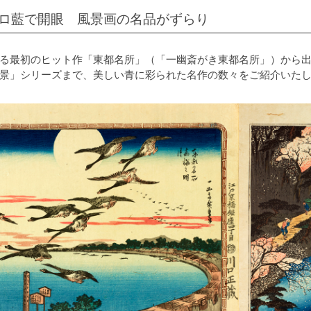
ロ藍で開眼 風景画の名品がずらり
る最初のヒット作「東都名所」（「一幽斎がき東都名所」）から
景」シリーズまで、美しい青に彩られた名作の数々をご紹介いた