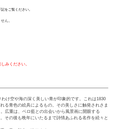
下記をご覧ください。
ません。
楽しみください。
りわけ空や海の深く美しい青が印象的です。これは1830
ばれる青色の絵具によるもの。その美しさに触発されさま
り。広重は、ベロ藍との出会いから風景画に開眼する
す。その後も晩年にいたるまで詩情あふれる名作を続々と