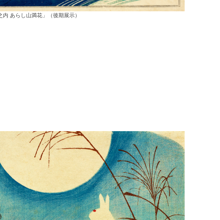
之内 あらし山満花」（後期展示）