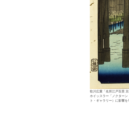
歌川広重「名所江戸百景 
ホイッスラー「ノクターン
ト・ギャラリー）に影響を