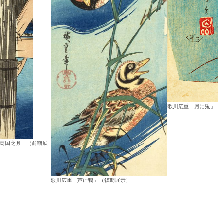
歌川広重「月に兎」
夏両国之月」（前期展
歌川広重「芦に鴨」（後期展示）