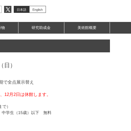
日本語
English
行物
研究助成金
美術館概要
日（日）
後期で全点展示替え
、25、12月2日は休館します。
時まで）
/ 中学生（15歳）以下 無料