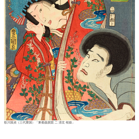
歌川国貞（三代豊国）「東都贔屓競 二 清玄 桜姫」