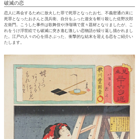
破滅の恋
恋人に再会するために放火した罪で死罪となったお七、不義密通の末に
死罪となったおさんと茂兵衛、自分をふった遊女を斬り殺した佐野次郎
左衛門。こうした事件は歌舞伎や浄瑠璃で度々題材となりましたが、こ
れをうけ浮世絵でも破滅に突き進む激しい恋物語が繰り返し描かれまし
た。江戸の人々の心を揺さぶった、衝撃的な結末を迎える恋をご紹介い
たします。