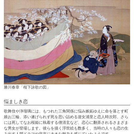
勝川春章「桜下詠歌の図」
悩ましき恋
歌舞伎や浄瑠璃には、もつれた三角関係に悩み嫉妬ゆえに命を落とす町
娘お三輪、添い遂げられず死を思い詰める遊女浦里と恋人時次郎、さら
には死してなお桜姫に執着する僧清玄など、恋心に翻弄されるさまざま
な男女が登場します。彼らを描く浮世絵も数多く、当時の人々も恋の生
み出す人間ドラマや悲哀に大きな魅力を感じていたようです。