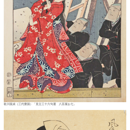
歌川国貞（三代豊国）「見立三十六句選 八百屋お七」