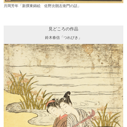
月岡芳年「新撰東錦絵 佐野次朗左衛門の話」
見どころの作品
鈴木春信「つれびき」