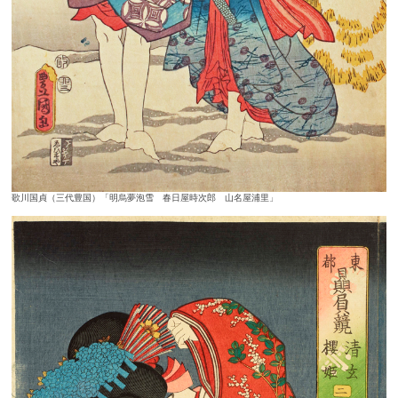
歌川国貞（三代豊国）「明烏夢泡雪 春日屋時次郎 山名屋浦里」