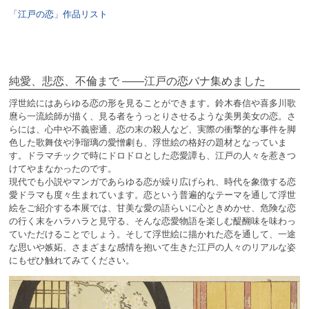
「江戸の恋」作品リスト
純愛、悲恋、不倫まで ――江戸の恋バナ集めました
浮世絵にはあらゆる恋の形を見ることができます。鈴木春信や喜多川歌
麿ら一流絵師が描く、見る者をうっとりさせるような美男美女の恋。さ
らには、心中や不義密通、恋の末の殺人など、実際の衝撃的な事件を脚
色した歌舞伎や浄瑠璃の愛憎劇も、浮世絵の格好の題材となっていま
す。ドラマチックで時にドロドロとした恋愛譚も、江戸の人々を惹きつ
けてやまなかったのです。
現代でも小説やマンガであらゆる恋が繰り広げられ、時代を象徴する恋
愛ドラマも度々生まれています。恋という普遍的なテーマを通して浮世
絵をご紹介する本展では、甘美な愛の語らいに心ときめかせ、危険な恋
の行く末をハラハラと見守る、そんな恋愛物語を楽しむ醍醐味を味わっ
ていただけることでしょう。そして浮世絵に描かれた恋を通して、一途
な思いや嫉妬、さまざまな感情を抱いて生きた江戸の人々のリアルな姿
にもぜひ触れてみてください。