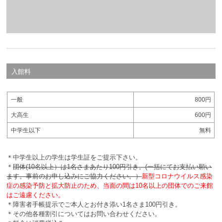
入館料
一般
800円
大高生
600円
中学生以下
無料
＊中学生以上の学生は学生証をご提示下さい。
＊
団体(10名以上）は1名さまあたり100円引き。(一括にてお支払い願い
ます。事前のお申し込みにご協力ください。）
新型コロナウイルス感染
症の感染予防と拡大防止のため、当面の間は10名以上の団体でのご来館
はご遠慮ください。
＊障害者手帳提示でご本人とお付き添い1名さま100円引き。
＊その他各種割引についてはお問い合わせください。