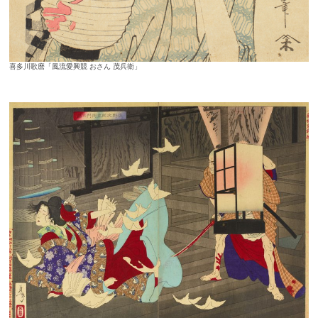
喜多川歌麿「風流愛興競 おさん 茂兵衛」