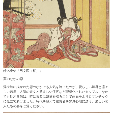
鈴木春信「男女図（桜）」
夢のなかの恋
浮世絵に描かれた恋のなかでも人気を誇ったのが、愛らしい姫君と凛々
しい若衆、人気の遊女と勇ましい侠客など理想化されたカップル。なか
でも鈴木春信は、時に古典に題材を取ることで画面をよりロマンチック
に仕立てあげました。時代を超えて鑑賞者を夢見心地に誘う、麗しい恋
人たちの姿をご覧ください。