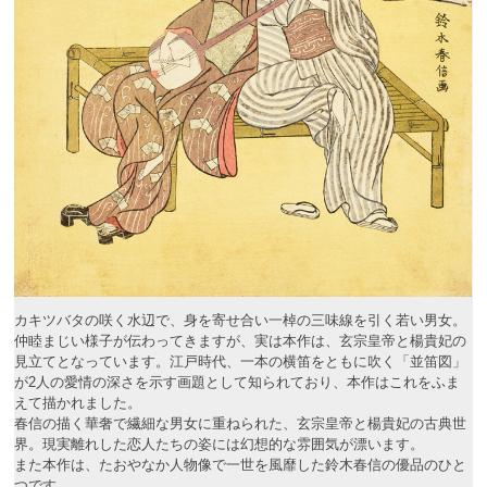
カキツバタの咲く水辺で、身を寄せ合い一棹の三味線を引く若い男女。
仲睦まじい様子が伝わってきますが、実は本作は、玄宗皇帝と楊貴妃の
見立てとなっています。江戸時代、一本の横笛をともに吹く「並笛図」
が2人の愛情の深さを示す画題として知られており、本作はこれをふま
えて描かれました。
春信の描く華奢で繊細な男女に重ねられた、玄宗皇帝と楊貴妃の古典世
界。現実離れした恋人たちの姿には幻想的な雰囲気が漂います。
また本作は、たおやなか人物像で一世を風靡した鈴木春信の優品のひと
つです。