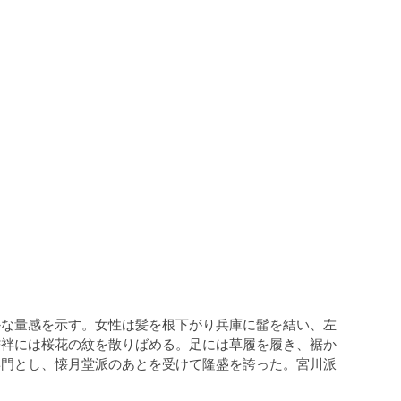
な量感を示す。女性は髪を根下がり兵庫に髷を結い、左
襦袢には桜花の紋を散りばめる。足には草履を履き、裾か
専門とし、懐月堂派のあとを受けて隆盛を誇った。宮川派