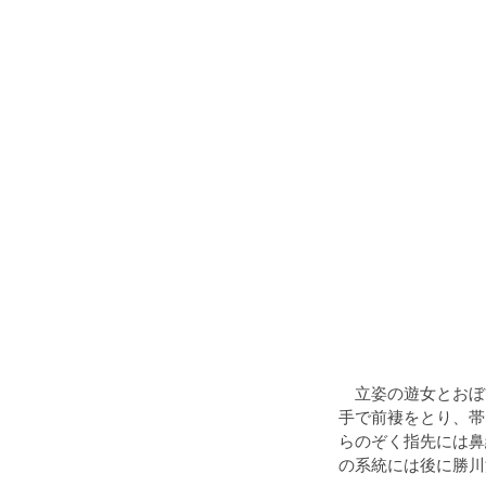
立姿の遊女とおぼ
手で前褄をとり、帯
らのぞく指先には鼻
の系統には後に勝川