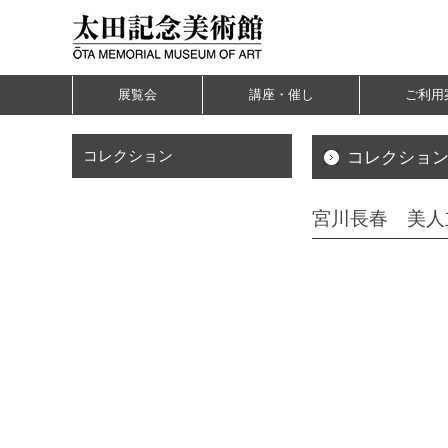
展覧会
講座・催し
ご利用
コレクション
コレクション
宮川長春 美人