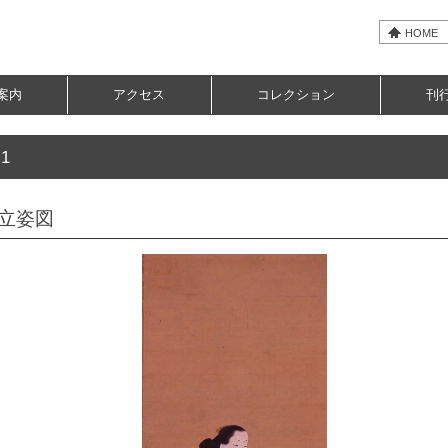
HOME
案内
アクセス
コレクション
刊
1
立姿図