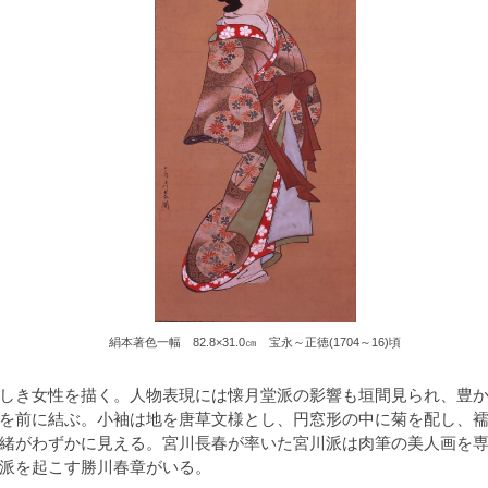
絹本著色一幅 82.8×31.0㎝ 宝永～正徳(1704～16)頃
しき女性を描く。人物表現には懐月堂派の影響も垣間見られ、豊か
を前に結ぶ。小袖は地を唐草文様とし、円窓形の中に菊を配し、
緒がわずかに見える。宮川長春が率いた宮川派は肉筆の美人画を
派を起こす勝川春章がいる。