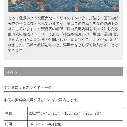
まるで怪獣のような巨大なワニザメのインパクトが強く、国芳の代
表作の一つに数えられていますが、実はこの作品も馬琴の物語を題
材にしています。平安時代の豪傑・鎮西八郎為朝を主人公にした波
乱万丈の冒険ストーリーである『椿説弓張月』の一場面。暴風雨に
巻き込まれた為朝とその仲間たちを、烏天狗やワニザメが救出に訪
れました。馬琴の物語を知ると、浮世絵をより深く鑑賞することが
できます。
イベント
学芸員によるスライドトーク
本展の担当学芸員が見どころをご案内します。
2017年6月4日（日）・13日（火）・23日（金）
日程
時間
14：00～（40分程度）