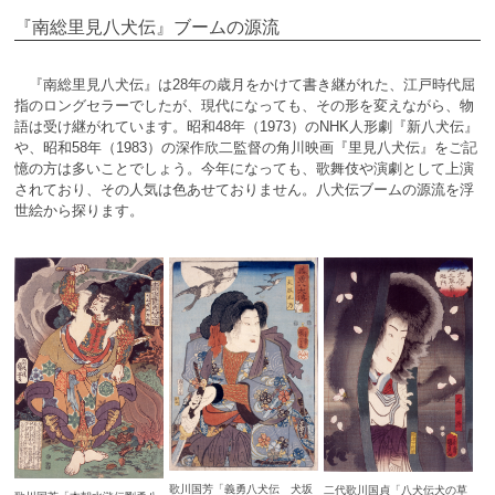
『南総里見八犬伝』ブームの源流
『南総里見八犬伝』は28年の歳月をかけて書き継がれた、江戸時代屈
指のロングセラーでしたが、現代になっても、その形を変えながら、物
語は受け継がれています。昭和48年（1973）のNHK人形劇『新八犬伝』
や、昭和58年（1983）の深作欣二監督の角川映画『里見八犬伝』をご記
憶の方は多いことでしょう。今年になっても、歌舞伎や演劇として上演
されており、その人気は色あせておりません。八犬伝ブームの源流を浮
世絵から探ります。
歌川国芳「義勇八犬伝 犬坂
二代歌川国貞「八犬伝犬の草