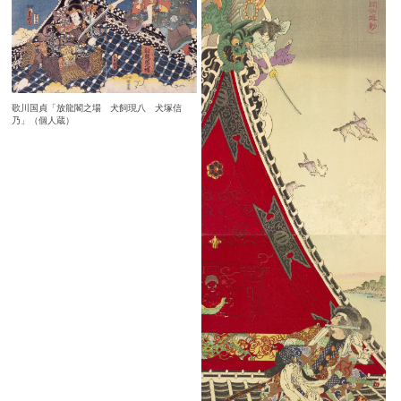
歌川国貞「放龍閣之場 犬飼現八 犬塚信
乃」（個人蔵）