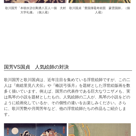
歌川国芳「本朝水滸伝剛勇八百人一個 犬村
歌川国貞「豊国揮毫奇術競 蒙雲国師」（個
大学礼儀」（個人蔵）
人蔵）
国芳VS国貞 人気絵師の対決
歌川国芳と歌川国貞は、近年注目を集めている浮世絵師ですが、この二
人は『南総里見八犬伝』や『椿説弓張月』を題材とした浮世絵版画を数
多く描いています。例えば、国芳の代表作である巨大なワニザメも、実
は馬琴の小説を題材としたもの。人気絵師の二人が、馬琴の小説をどの
ように絵画化しているか、その個性の違いをお楽しみください。さら
に、歌川芳艶や月岡芳年など、他の浮世絵師たちの作品もご紹介しま
す。