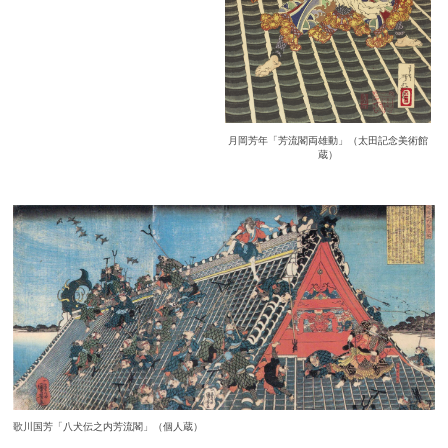
月岡芳年「芳流閣両雄動」（太田記念美術館
蔵）
歌川国芳「八犬伝之内芳流閣」（個人蔵）