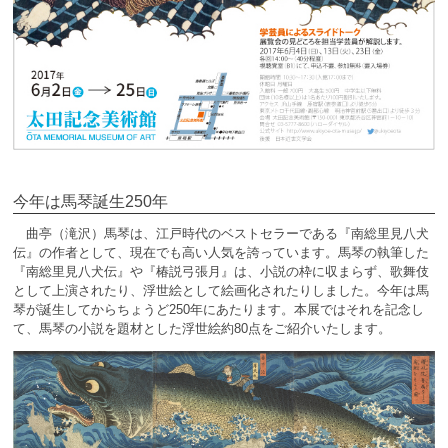
今年は馬琴誕生250年
曲亭（滝沢）馬琴は、江戸時代のベストセラーである『南総里見八犬
伝』の作者として、現在でも高い人気を誇っています。馬琴の執筆した
『南総里見八犬伝』や『椿説弓張月』は、小説の枠に収まらず、歌舞伎
として上演されたり、浮世絵として絵画化されたりしました。今年は馬
琴が誕生してからちょうど250年にあたります。本展ではそれを記念し
て、馬琴の小説を題材とした浮世絵約80点をご紹介いたします。