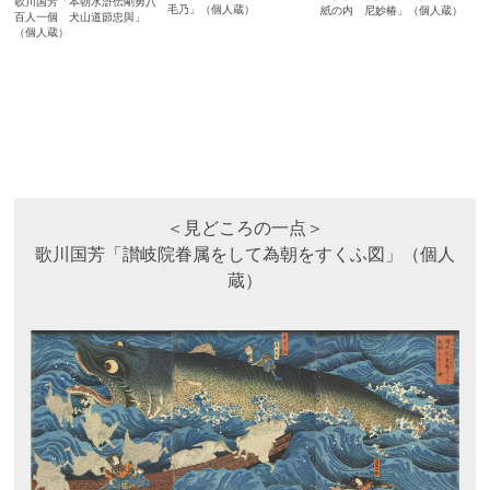
歌川国芳「本朝水滸伝剛勇八
毛乃」（個人蔵）
紙の内 尼妙椿」（個人蔵）
百人一個 犬山道節忠與」
（個人蔵）
＜見どころの一点＞
歌川国芳「讃岐院眷属をして為朝をすくふ図」（個人
蔵）