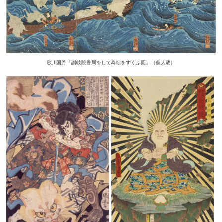
歌川国芳「讃岐院眷属をして為朝をすくふ図」（個人蔵）