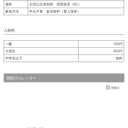
場所
太田記念美術館 視聴覚室（B1）
参加方法
申込不要 参加無料（要入場券）
入館料
一般
700円
大高生
500円
中学生以下
無料
開館日カレンダー
休館日