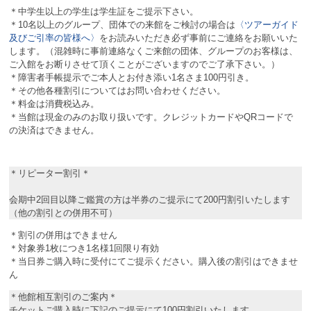
＊中学生以上の学生は学生証をご提示下さい。
＊10名以上のグループ、団体での来館をご検討の場合は
〈
ツアーガイド
及びご引率の皆様へ
〉
をお読みいただき必ず事前にご連絡をお願いいた
します。（混雑時に事前連絡なくご来館の団体、グループのお客様は、
ご入館をお断りさせて頂くことがございますのでご了承下さい。）
＊障害者手帳提示でご本人とお付き添い1名さま100円引き。
＊その他各種割引についてはお問い合わせください。
＊料金は消費税込み。
＊当館は現金のみのお取り扱いです。クレジットカードやQRコードで
の決済はできません。
＊リピーター割引＊
会期中2回目以降ご鑑賞の方は半券のご提示にて200円割引いたします
（他の割引との併用不可）
＊割引の併用はできません
＊対象券1枚につき1名様1回限り有効
＊当日券ご購入時に受付にてご提示ください。購入後の割引はできませ
ん
＊他館相互割引のご案内＊
チケットご購入時に下記のご提示にて100円割引いたします。