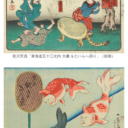
歌川芳員「東海道五十三次内 大磯 をだハらへ四り」（前期）