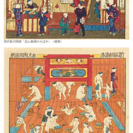
四代歌川国政「志ん板猫のそばや」（後期）