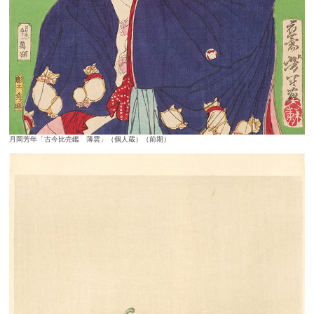
月岡芳年「古今比売鑑 薄雲」（個人蔵）（前期）