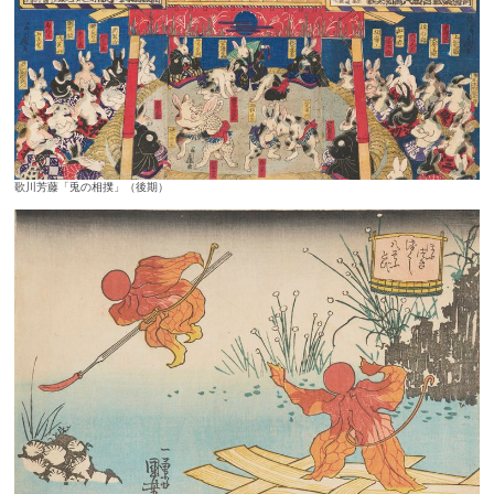
歌川芳藤「兎の相撲」（後期）