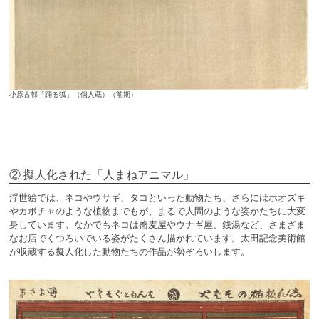
小原古邨「踊る狐」（個人蔵）（前期）
② 擬人化された「人まねアニマル」
浮世絵では、ネコやウサギ、タコといった動物たち、さらにはホオズキ
やカボチャのような植物までもが、まるで人間のような姿かたちに大変
身しています。なかでもネコは蕎麦屋やウナギ屋、銭湯など、さまざま
なお店でくつろいでいる姿がたくさん描かれています。太田記念美術館
が収蔵する擬人化した動物たちの作品が勢ぞろいします。