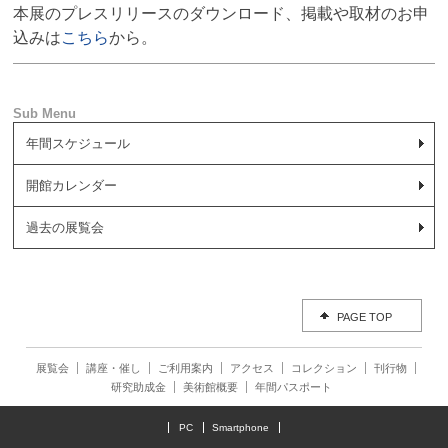
本展のプレスリリースのダウンロード、掲載や取材のお申
込みは
こちら
から。
年間スケジュール
開館カレンダー
過去の展覧会
PAGE TOP
展覧会
講座・催し
ご利用案内
アクセス
コレクション
刊行物
研究助成金
美術館概要
年間パスポート
PC
Smartphone