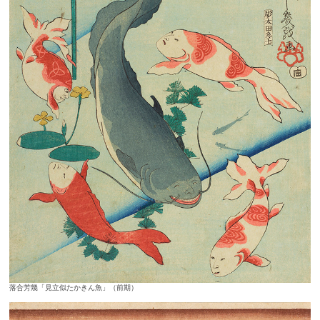
落合芳幾「見立似たかきん魚」（前期）