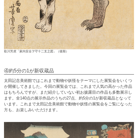
歌川芳虎「家内安全ヲ守十二支之図」（後期）
④約5分の1が新収蔵品
太田記念美術館ではこれまで動物や妖怪をテーマにした展覧会をいくつ
か開催してきました。今回の展覧会では、これまで人気の高かった作品
はもちろんですが、まだ紹介していない初お披露目の作品も多数展示し
ます。全140点の展示作品のうちの27点、約5分の1が新収蔵品となって
います。これまで太田記念美術館で動物や妖怪の展覧会をご覧になった
方も、お楽しみいただけます。