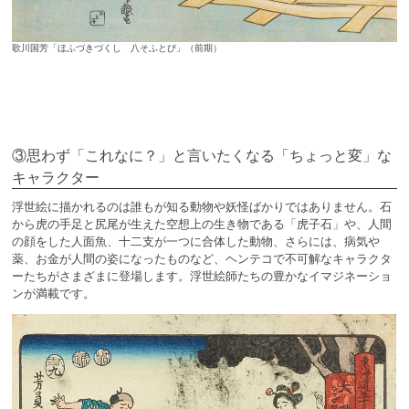
歌川国芳「ほふづきづくし 八そふとび」（前期）
③思わず「これなに？」と言いたくなる「ちょっと変」な
キャラクター
浮世絵に描かれるのは誰もが知る動物や妖怪ばかりではありません。石
から虎の手足と尻尾が生えた空想上の生き物である「虎子石」や、人間
の顔をした人面魚、十二支が一つに合体した動物、さらには、病気や
薬、お金が人間の姿になったものなど、ヘンテコで不可解なキャラクタ
ーたちがさまざまに登場します。浮世絵師たちの豊かなイマジネーショ
ンが満載です。