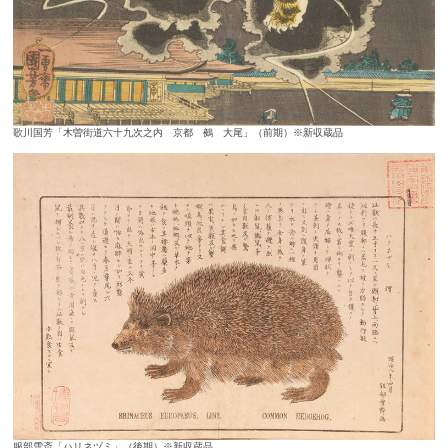
歌川国芳「木曽街道六十九次之内 京都 鵺 大尾」（前期）※新収蔵品
服部雪斎「ハリネヅミ」（後期）※新収蔵品