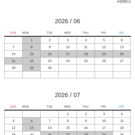
■
休館日
2026
/
06
SUN
MON
TUE
WED
THU
FRI
SAT
1
2
3
4
5
6
7
8
9
10
11
12
13
14
15
16
17
18
19
20
21
22
23
24
25
26
27
28
29
30
2026
/
07
SUN
MON
TUE
WED
THU
FRI
SAT
1
2
3
4
5
6
7
8
9
10
11
12
13
14
15
16
17
18
19
20
21
22
23
24
25