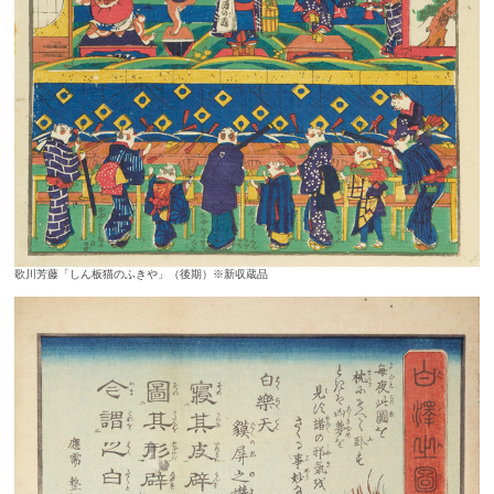
歌川芳藤「しん板猫のふきや」（後期）※新収蔵品