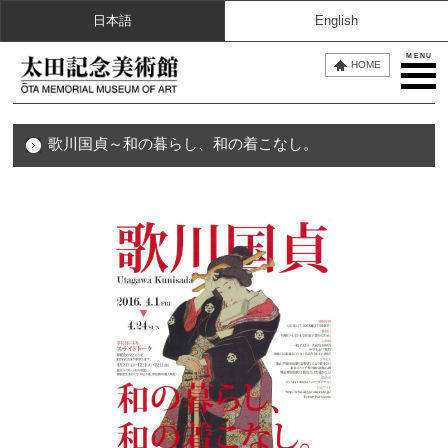
日本語
English
MENU
HOME
歌川国貞～和の暮らし、和の着こなし。