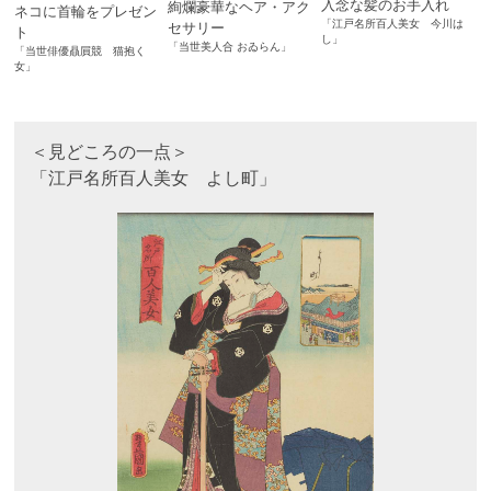
入念な髪のお手入れ
絢爛豪華なヘア・アク
ネコに首輪をプレゼン
「江戸名所百人美女 今川は
セサリー
ト
し」
「当世美人合 おゐらん」
「当世俳優贔屓競 猫抱く
女」
＜見どころの一点＞
「江戸名所百人美女 よし町」