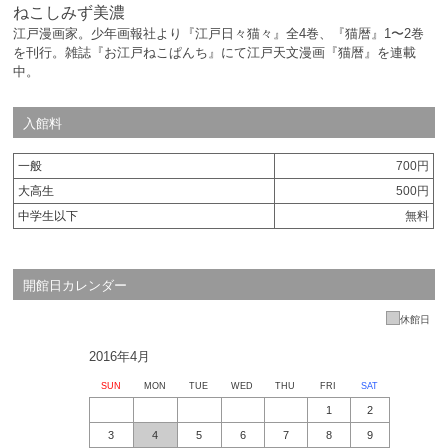
ねこしみず美濃
江戸漫画家。少年画報社より『江戸日々猫々』全4巻、『猫暦』1〜2巻
を刊行。雑誌『お江戸ねこぱんち』にて江戸天文漫画『猫暦』を連載
中。
入館料
一般
700円
大高生
500円
中学生以下
無料
開館日カレンダー
休館日
2016年4月
SUN
MON
TUE
WED
THU
FRI
SAT
1
2
3
4
5
6
7
8
9