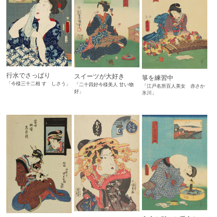
行水でさっぱり
スイーツが大好き
箏を練習中
「今様三十二相 すゞしさう」
「二十四好今様美人 甘い物
「江戸名所百人美女 赤さか
好」
氷川」