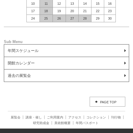
10
11
12
13
14
15
16
17
18
19
20
21
22
23
24
25
26
27
28
29
30
年間スケジュール
開館カレンダー
過去の展覧会
PAGE TOP
展覧会
講座・催し
ご利用案内
アクセス
コレクション
刊行物
研究助成金
美術館概要
年間パスポート