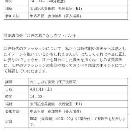
時間
14：00～（40分程度）
場所
太田記念美術館 視聴覚室（B1）
参加方法
申込不要 参加無料（要入場券）
特別講演会「江戸の着こなしウソ・ホント」
江戸時代のファッションについて、私たちは時代劇や漫画から漠然とし
たイメージを抱いているかもしれませんが、はたしてそれは本当に正し
い姿なのでしょうか。江戸を舞台にした漫画を描くねこしみず美濃氏
に、江戸のファッションの実態や知っておくべき鑑賞のポイントについ
て解説していただきます。
講師
ねこしみず美濃（江戸漫画家）
日程
4月16日（土）
時間
14：00～
場所
太田記念美術館 視聴覚室（B1）
参加方法
申込不要 参加無料（要入場券）
50名（先着順）※13：00より1階受付にて整理券を配布しま
定員
す。