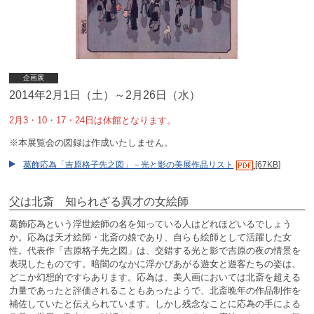
企画展
2014年2月1日（土）～2月26日（水）
2月3・10・17・24日は休館となります。
※本展覧会の図録は作成いたしません。
葛飾応為「吉原格子先之図」－光と影の美展作品リスト
[67KB]
父は北斎 知られざる異才の女絵師
葛飾応為という浮世絵師の名を知っている人はどれほどいるでしょう
か。応為は天才絵師・北斎の娘であり、自らも絵師として活躍した女
性。代表作「吉原格子先之図」は、交錯する光と影で吉原の夜の情景を
表現したものです。暗闇のなかに浮かびあがる遊女と遊客たちの姿は、
どこか幻想的ですらあります。応為は、美人画においては北斎を超える
力量であったと評価されることもあったようで、北斎晩年の作品制作を
補佐していたと伝えられています。しかし残念なことに応為の手による