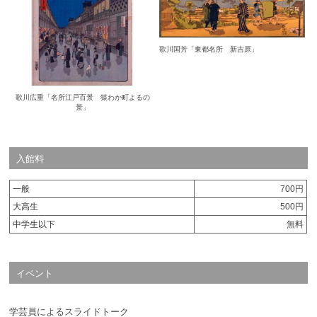
歌川国芳「東都名所 新吉原」
歌川広重「名所江戸百景 猿わか町よるの
景」
入館料
一般
700円
大高生
500円
中学生以下
無料
イベント
学芸員によるスライドトーク