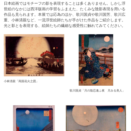
日本絵画ではモチーフの影を表現することは多くありません。しかし浮
世絵のなかには西洋版画の学習をふまえた、たくみな陰影表現を用いる
作品も見られます。本展では応為のほか、歌川国貞や歌川国芳、歌川広
重、小林清親など、一流浮世絵師たちが手がけた作品をご紹介します。
光と影とを表現する、絵師たちの繊細な感受性に触れてみてください。
小林清親「両国花火之図」
歌川国貞「月の陰忍逢ふ夜 月みる美人」