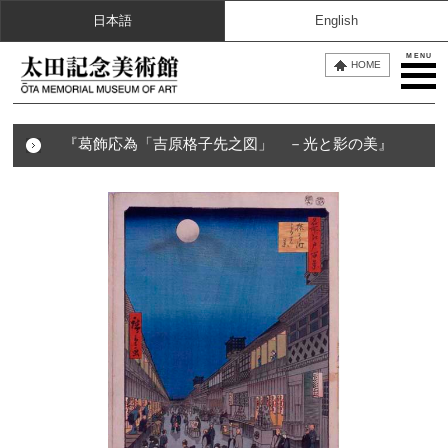
日本語
English
MENU
HOME
『葛飾応為「吉原格子先之図」 －光と影の美』