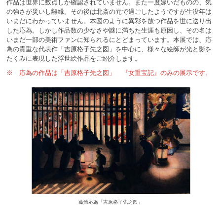
作品は世界に数点しか確認されていません。また一度嫁いだものの、気
の強さが災いし離縁。その後は北斎の元で過ごしたようですが生没年は
いまだにわかっていません。本図のように異彩を放つ作品を世に送り出
した応為。しかし作品数の少なさや謎に満ちた生涯も原因し、その名は
いまだ一部の美術ファンに知られるにとどまっています。本展では、応
為の貴重な代表作「吉原格子先之図」を中心に、様々な絵師が光と影を
たくみに表現した浮世絵作品をご紹介します。
※ 応為の作品は「吉原格子先之図」 『女重宝記』のみの展示です。
葛飾応為「吉原格子先之図」