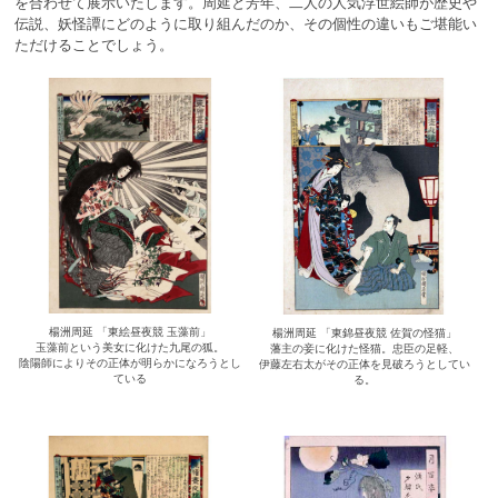
を合わせて展示いたします。周延と芳年、二人の人気浮世絵師が歴史や
伝説、妖怪譚にどのように取り組んだのか、その個性の違いもご堪能い
ただけることでしょう。
楊洲周延 「東絵昼夜競 玉藻前」
楊洲周延 「東錦昼夜競 佐賀の怪猫」
玉藻前という美女に化けた九尾の狐。
藩主の妾に化けた怪猫。忠臣の足軽、
陰陽師によりその正体が明らかになろうとし
伊藤左右太がその正体を見破ろうとしてい
ている
る。