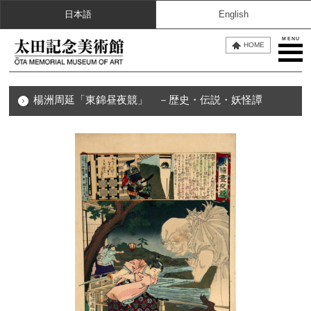
日本語
English
MENU
HOME
楊洲周延「東錦昼夜競」 －歴史・伝説・妖怪譚