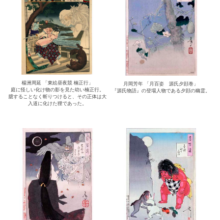
楊洲周延 「東絵昼夜競 楠正行」
月岡芳年 「月百姿 源氏夕顔巻」
庭に怪しい化け物の影を見た幼い楠正行。
『源氏物語』の登場人物である夕顔の幽霊。
臆することなく斬りつけると、その正体は大
入道に化けた狸であった。