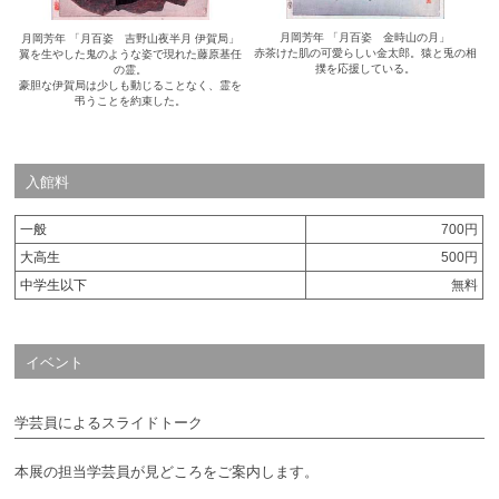
月岡芳年 「月百姿 金時山の月」
月岡芳年 「月百姿 吉野山夜半月 伊賀局」
赤茶けた肌の可愛らしい金太郎。猿と兎の相
翼を生やした鬼のような姿で現れた藤原基任
撲を応援している。
の霊。
豪胆な伊賀局は少しも動じることなく、霊を
弔うことを約束した。
入館料
一般
700円
大高生
500円
中学生以下
無料
イベント
学芸員によるスライドトーク
本展の担当学芸員が見どころをご案内します。