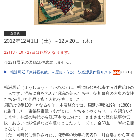
企画展
2012年12月1日（土）～12月20日（木）
12月3・10・17日は休館となります。
※12月展示の図録は作成致しません。
楊洲周延「東錦昼夜競」－歴史・伝説・妖怪譚展作品リスト
[68KB]
楊洲周延（ようしゅう・ちかのぶ）は、明治時代を代表する浮世絵師の
一人です。洋装に身を包んだ明治の美人たちや、徳川幕府の大奥の女性
たちを描いた作品で広く人気を博しました。
周延の没後100年となる今年、本展覧会では、周延が明治19年（1886）
に制作した「東錦昼夜競（あずまにしきちゅうやくらべ）」を紹介いた
します。神話の時代から江戸時代にかけて、さまざまな歴史故事や伝
説、あるいは妖怪譚などを題材としたシリーズで、全50点、一挙の公開
となります。
また、同時代に制作された月岡芳年の晩年の代表作「月百姿」から30点