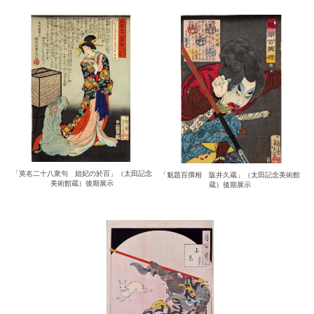
「英名二十八衆句 姐妃の於百」（太田記念
「魁題百撰相 阪井久蔵」（太田記念美術館
美術館蔵）後期展示
蔵）後期展示