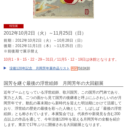
特別展
2012年10月2日（火）～11月25日（日）
前期：2012年10月2日（火）～10月28日（日）
後期：2012年11月1日（木）～11月25日（日）
※前後期で展示替え
10月1・9・15・22・29～31日／11月5・12・19日は休館となります。
没後120年記念 月岡芳年展作品リスト
[583KB]
国芳を継ぐ最後の浮世絵師 月岡芳年の大回顧展
近年ブームとなっている浮世絵師、歌川国芳。この国芳の門弟であり、
実力と人気、二つの面から見て国芳の後継者と呼ぶにふさわしいのが月
岡芳年です。動乱の幕末期から新時代を迎えた明治期にかけて活躍して
おり、浮世絵の歴史の最後を彩った人物として、しばしば「最後の浮世
絵師」とも称されています。本展覧会では、代表作や新発見を含む200
点以上の作品を通して、今年没後120年を迎える月岡芳年の全貌を紹介
します。東京で17年ぶりに開催される大回顧展となります。