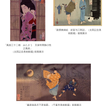
「新撰東錦絵 於富与三郎話」（太田記念美
術館蔵）後期展示
「風俗三十二相 みたさう 天保年間御小性
之風俗」
（太田記念美術館蔵) 前期展示
「藤原保昌月下弄笛図」（千葉市美術館蔵）前期展示