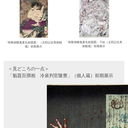
「袴垂保輔鬼童丸術競図」下絵（太田記念美
「袴垂保輔鬼童丸術競図」（太田記念美術館
術館蔵）前期展示
蔵）前期展示
＜見どころの一点＞
「魁題百撰相 冷泉判官隆豊」（個人蔵）前期展示