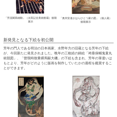
「芳流閣両雄動」（太田記念美術館蔵）後期
「奥州安達がはらひとつ家の図」（個人蔵）
展示
後期展示
新発見となる下絵を初公開
芳年の門人である明治の日本画家、水野年方の旧蔵となる芳年の下絵
が、今回新たに発見されました。晩年の三枚続の錦絵「袴垂保輔鬼童丸
術競図」、「曽我時致乗裸馬駆大磯」の下絵も含まれ、芳年の筆遣いは
もとより、芳年がどのように版画を制作していたかの過程を鑑賞するこ
とができます。