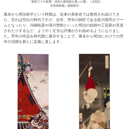
「新形三十六怪撰 清玄の霊桜姫を慕ふの図」（太田記
念美術館蔵）後期展示
幕末から明治前半という時期は、従来の美術史では無視され続けてき
た、言わば空白の時代ですが、近年、芳年の師匠である歌川国芳がブー
ムとなったり、河鍋暁斎や濤川惣助といった明治の絵師や工芸家が見直
されたりするなど、ようやく正当な評価がされ始めるようになりまし
た。芳年の作品を時代順に展示することで、幕末から明治にかけての芳
年の活躍を新たに定義し直します。