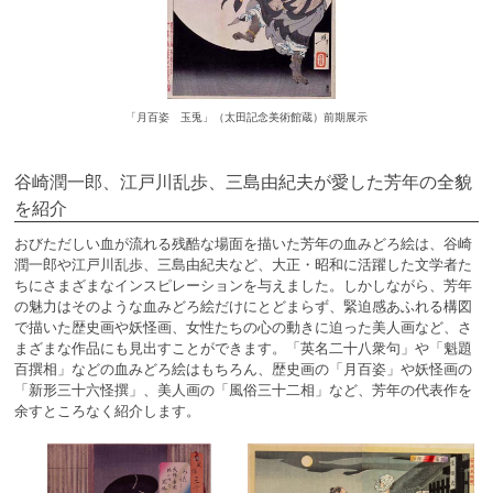
「月百姿 玉兎」（太田記念美術館蔵）前期展示
谷崎潤一郎、江戸川乱歩、三島由紀夫が愛した芳年の全貌
を紹介
おびただしい血が流れる残酷な場面を描いた芳年の血みどろ絵は、谷崎
潤一郎や江戸川乱歩、三島由紀夫など、大正・昭和に活躍した文学者た
ちにさまざまなインスピレーションを与えました。しかしながら、芳年
の魅力はそのような血みどろ絵だけにとどまらず、緊迫感あふれる構図
で描いた歴史画や妖怪画、女性たちの心の動きに迫った美人画など、さ
まざまな作品にも見出すことができます。「英名二十八衆句」や「魁題
百撰相」などの血みどろ絵はもちろん、歴史画の「月百姿」や妖怪画の
「新形三十六怪撰」、美人画の「風俗三十二相」など、芳年の代表作を
余すところなく紹介します。