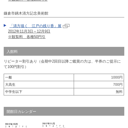
鎌倉市鏑木清方記念美術館
「清方描く 江戸の残り香」展
2012年11月3日～12月9日
※観覧料 各種50円引
入館料
リピーター割引あり（会期中2回目以降ご鑑賞の方は、半券のご提示に
て100円割引）
一般
1000円
大高生
700円
中学生以下
無料
開館日カレンダー