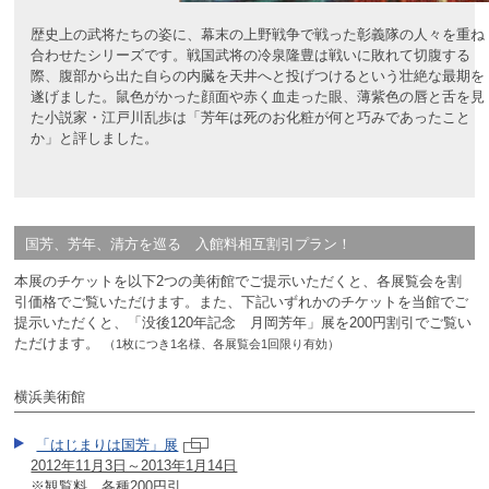
歴史上の武将たちの姿に、幕末の上野戦争で戦った彰義隊の人々を重ね
合わせたシリーズです。戦国武将の冷泉隆豊は戦いに敗れて切腹する
際、腹部から出た自らの内臓を天井へと投げつけるという壮絶な最期を
遂げました。鼠色がかった顔面や赤く血走った眼、薄紫色の唇と舌を見
た小説家・江戸川乱歩は「芳年は死のお化粧が何と巧みであったこと
か」と評しました。
国芳、芳年、清方を巡る 入館料相互割引プラン！
本展のチケットを以下2つの美術館でご提示いただくと、各展覧会を割
引価格でご覧いただけます。また、下記いずれかのチケットを当館でご
提示いただくと、「没後120年記念 月岡芳年」展を200円割引でご覧い
ただけます。
（1枚につき1名様、各展覧会1回限り有効）
横浜美術館
「はじまりは国芳」展
2012年11月3日～2013年1月14日
※観覧料 各種200円引